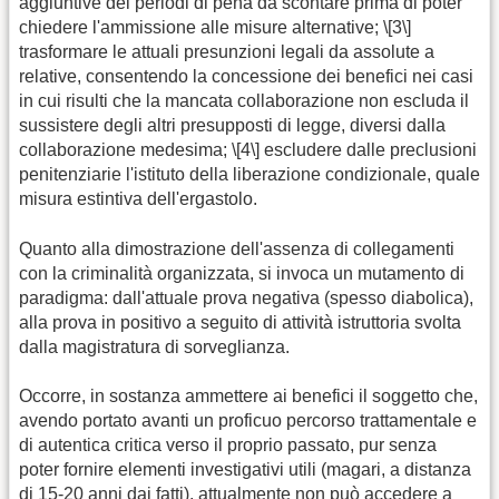
aggiuntive dei periodi di pena da scontare prima di poter
chiedere l'ammissione alle misure alternative; \[3\]
trasformare le attuali presunzioni legali da assolute a
relative, consentendo la concessione dei benefici nei casi
in cui risulti che la mancata collaborazione non escluda il
sussistere degli altri presupposti di legge, diversi dalla
collaborazione medesima; \[4\] escludere dalle preclusioni
penitenziarie l'istituto della liberazione condizionale, quale
misura estintiva dell'ergastolo.
Quanto alla dimostrazione dell'assenza di collegamenti
con la criminalità organizzata, si invoca un mutamento di
paradigma: dall'attuale prova negativa (spesso diabolica),
alla prova in positivo a seguito di attività istruttoria svolta
dalla magistratura di sorveglianza.
Occorre, in sostanza ammettere ai benefici il soggetto che,
avendo portato avanti un proficuo percorso trattamentale e
di autentica critica verso il proprio passato, pur senza
poter fornire elementi investigativi utili (magari, a distanza
di 15-20 anni dai fatti), attualmente non può accedere a