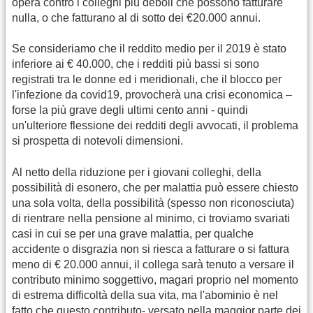
opera contro i colleghi più deboli che possono fatturare
nulla, o che fatturano al di sotto dei €20.000 annui.
Se consideriamo che il reddito medio per il 2019 è stato
inferiore ai € 40.000, che i redditi più bassi si sono
registrati tra le donne ed i meridionali, che il blocco per
l'infezione da covid19, provocherà una crisi economica –
forse la più grave degli ultimi cento anni - quindi
un'ulteriore flessione dei redditi degli avvocati, il problema
si prospetta di notevoli dimensioni.
Al netto della riduzione per i giovani colleghi, della
possibilità di esonero, che per malattia può essere chiesto
una sola volta, della possibilità (spesso non riconosciuta)
di rientrare nella pensione al minimo, ci troviamo svariati
casi in cui se per una grave malattia, per qualche
accidente o disgrazia non si riesca a fatturare o si fattura
meno di € 20.000 annui, il collega sarà tenuto a versare il
contributo minimo soggettivo, magari proprio nel momento
di estrema difficoltà della sua vita, ma l'abominio è nel
fatto che questo contributo- versato nella maggior parte dei